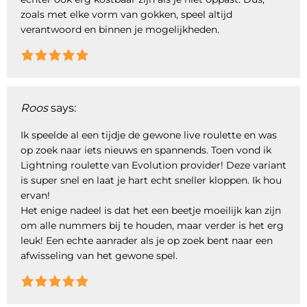
zoals met elke vorm van gokken, speel altijd
verantwoord en binnen je mogelijkheden.
Roos
says:
Ik speelde al een tijdje de gewone live roulette en was
op zoek naar iets nieuws en spannends. Toen vond ik
Lightning roulette van Evolution provider! Deze variant
is super snel en laat je hart echt sneller kloppen. Ik hou
ervan!
Het enige nadeel is dat het een beetje moeilijk kan zijn
om alle nummers bij te houden, maar verder is het erg
leuk! Een echte aanrader als je op zoek bent naar een
afwisseling van het gewone spel.