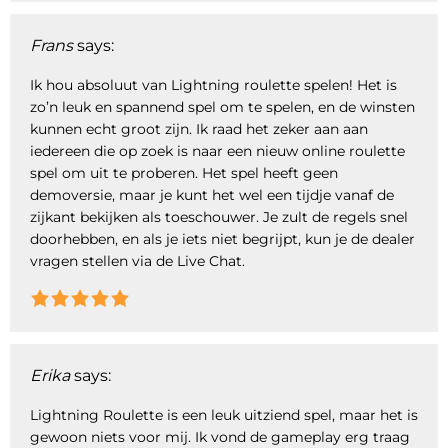
Frans
says:
Ik hou absoluut van Lightning roulette spelen! Het is
zo’n leuk en spannend spel om te spelen, en de winsten
kunnen echt groot zijn. Ik raad het zeker aan aan
iedereen die op zoek is naar een nieuw online roulette
spel om uit te proberen. Het spel heeft geen
demoversie, maar je kunt het wel een tijdje vanaf de
zijkant bekijken als toeschouwer. Je zult de regels snel
doorhebben, en als je iets niet begrijpt, kun je de dealer
vragen stellen via de Live Chat.
Erika
says:
Lightning Roulette is een leuk uitziend spel, maar het is
gewoon niets voor mij. Ik vond de gameplay erg traag