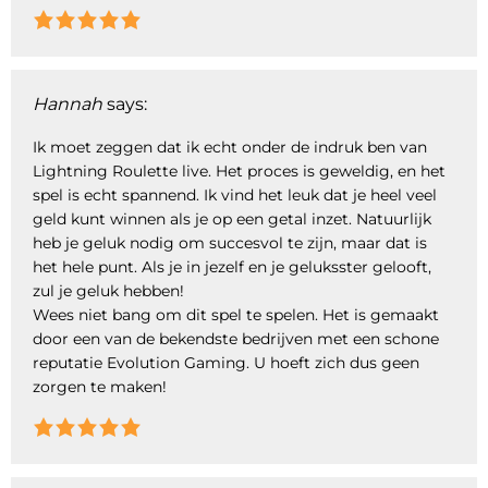
Hannah
says:
Ik moet zeggen dat ik echt onder de indruk ben van
Lightning Roulette live. Het proces is geweldig, en het
spel is echt spannend. Ik vind het leuk dat je heel veel
geld kunt winnen als je op een getal inzet. Natuurlijk
heb je geluk nodig om succesvol te zijn, maar dat is
het hele punt. Als je in jezelf en je geluksster gelooft,
zul je geluk hebben!
Wees niet bang om dit spel te spelen. Het is gemaakt
door een van de bekendste bedrijven met een schone
reputatie Evolution Gaming. U hoeft zich dus geen
zorgen te maken!