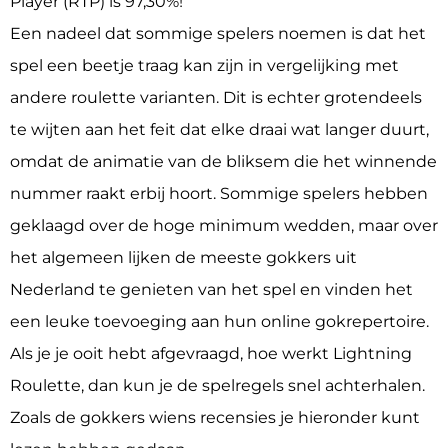
Player (RTP) is 97,30%!
Een nadeel dat sommige spelers noemen is dat het
spel een beetje traag kan zijn in vergelijking met
andere roulette varianten. Dit is echter grotendeels
te wijten aan het feit dat elke draai wat langer duurt,
omdat de animatie van de bliksem die het winnende
nummer raakt erbij hoort. Sommige spelers hebben
geklaagd over de hoge minimum wedden, maar over
het algemeen lijken de meeste gokkers uit
Nederland te genieten van het spel en vinden het
een leuke toevoeging aan hun online gokrepertoire.
Als je je ooit hebt afgevraagd, hoe werkt Lightning
Roulette, dan kun je de spelregels snel achterhalen.
Zoals de gokkers wiens recensies je hieronder kunt